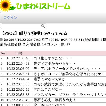
ログイン
【PSO2】縛りで独極1-5やってみる
開始:
2016/10/22 22:17:42
終了:
2016/10/23 00:52:31
(配信時間:
2時
最高視聴者数:
2
入場者数:
14
コメント数:
27
No
日時
2
10/22 22:38:40
ゴリ推しすぎたな・・・
3
10/22 22:54:39
先ディアボからやるか・・・
4
10/22 23:06:00
ディアボまでノーダメでいきたいな・・・
5
10/22 23:28:31
さすがにコモンで無強化はむぼうだったか・
6
10/22 23:44:54
素手でやるマですか
7
10/22 23:45:33
コモン武器で無理そうだったから素手はなお
8
10/22 23:52:53
問題はここだなー
9
10/22 23:58:33
ノクスダガー、ダブセ ラキライセットリン
10
10/22 23:59:46
原石うめえ！原石うめえ！
11
10/23 00:00:36
次 BrHuでいきます