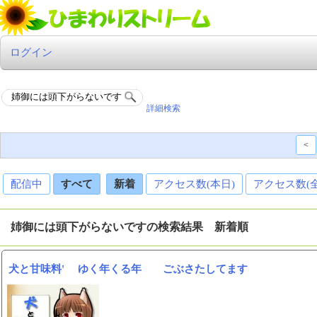
ログイン
詳細検索
<
配信中
すべて
新着
アクセス数(本日)
アクセス数(
姉御には頭下がらないですの検索結果 新着順
犬と甘味料' ゆく年くる年 ごぶさたしてます