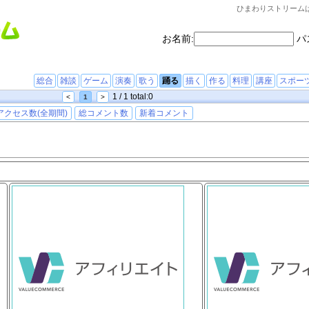
ひまわりストリーム
お名前:
パ
総合
雑談
ゲーム
演奏
歌う
踊る
描く
作る
料理
講座
スポー
1 / 1 total:0
<
1
>
アクセス数(全期間)
総コメント数
新着コメント