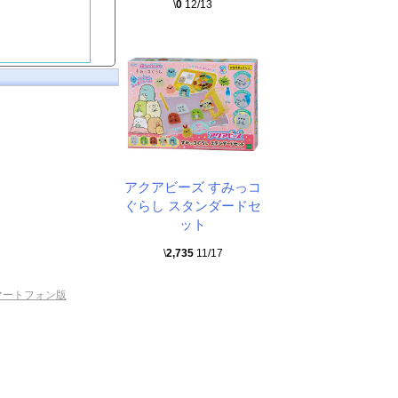
\
0
12/13
アクアビーズ すみっコ
ぐらし スタンダードセ
ット
\
2,735
11/17
マートフォン版