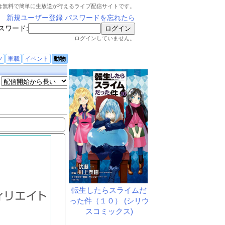
は無料で簡単に生放送が行えるライブ配信サイトです。
新規ユーザー登録
パスワードを忘れたら
スワード:
ログインしていません。
ツ
車載
イベント
動物
転生したらスライムだ
った件（１０） (シリウ
スコミックス)