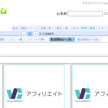
ひまわりストリーム
お名前:
パ
総合
雑談
ゲーム
演奏
歌う
踊る
描く
作る
料理
講座
スポー
1 / 1 total:0
<
1
>
者数
コメント数
コメントの勢い
配信開始から長い
配信開始から短い