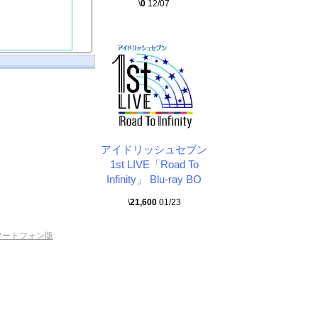
\
0
12/07
アイドリッシュセブン
1st LIVE「Road To
Infinity」 Blu-ray BO
\
21,600
01/23
マートフォン版