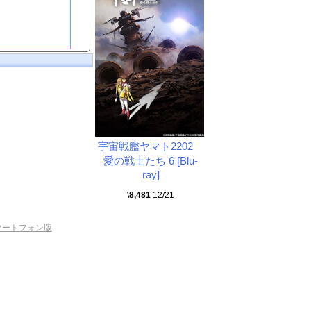
宇宙戦艦ヤマト2202
愛の戦士たち 6 [Blu-
ray]
\
8,481
12/21
マートフォン版