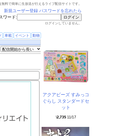
は無料で簡単に生放送が行えるライブ配信サイトです。
新規ユーザー登録
パスワードを忘れたら
スワード:
ログインしていません。
ツ
車載
イベント
動物
アクアビーズ すみっコ
ぐらし スタンダードセ
ット
\
2,735
11/17