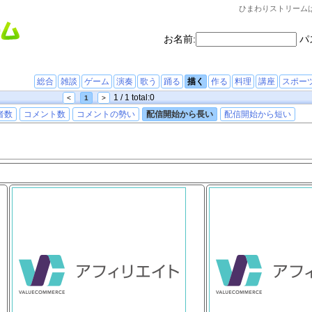
ひまわりストリーム
お名前:
パ
総合
雑談
ゲーム
演奏
歌う
踊る
描く
作る
料理
講座
スポー
1 / 1 total:0
<
1
>
者数
コメント数
コメントの勢い
配信開始から長い
配信開始から短い