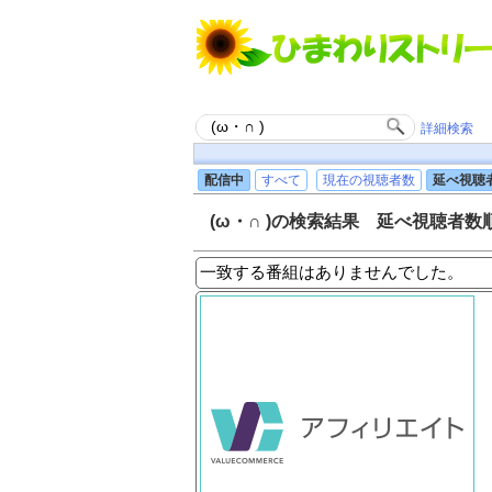
詳細検索
配信中
すべて
現在の視聴者数
延べ視聴
(ω・∩ )の検索結果 延べ視聴者数
一致する番組はありませんでした。