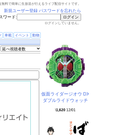
は無料で簡単に生放送が行えるライブ配信サイトです。
新規ユーザー登録
パスワードを忘れたら
スワード:
ログインしていません。
ツ
車載
イベント
動物
仮面ライダージオウ DX
ダブルライドウォッチ
\
1,620
12/01