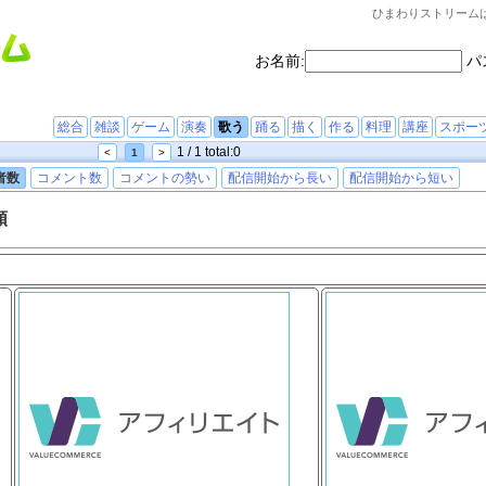
ひまわりストリーム
お名前:
パ
総合
雑談
ゲーム
演奏
歌う
踊る
描く
作る
料理
講座
スポー
1 / 1 total:0
<
1
>
者数
コメント数
コメントの勢い
配信開始から長い
配信開始から短い
順