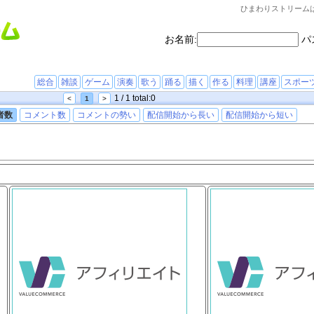
ひまわりストリーム
お名前:
パ
総合
雑談
ゲーム
演奏
歌う
踊る
描く
作る
料理
講座
スポー
1 / 1 total:0
<
1
>
者数
コメント数
コメントの勢い
配信開始から長い
配信開始から短い