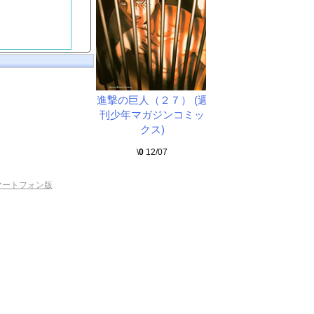
進撃の巨人（２７） (週
刊少年マガジンコミッ
クス)
\
0
12/07
マートフォン版