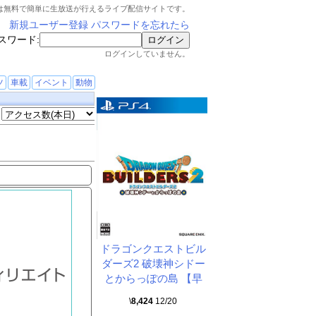
は無料で簡単に生放送が行えるライブ配信サイトです。
新規ユーザー登録
パスワードを忘れたら
スワード:
ログインしていません。
ツ
車載
イベント
動物
ドラゴンクエストビル
ダーズ2 破壊神シドー
とからっぽの島 【早
\
8,424
12/20