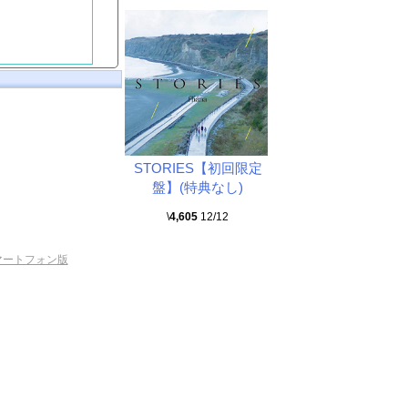
STORIES【初回限定
盤】(特典なし)
\
4,605
12/12
マートフォン版