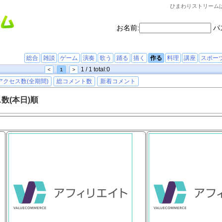
ひまわりストリーム
お名前:
パ
総合
雑談
ゲーム
演奏
歌う
踊る
描く
作る
料理
講座
スポー
1 / 1 total:0
<
1
>
アクセス数(全期間)
総コメント数
新着コメント
数(本日)順