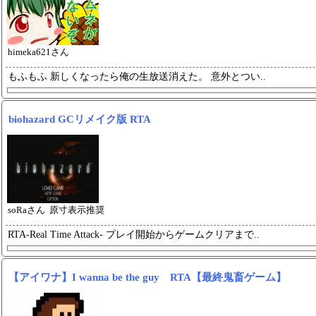
himeka621さん
もふもふ 新しくなったら俺の生
放送消えた。 意外とつい..
biohazard GCリメイク版 RTA
soRaさん 原寸表示推奨
RTA‐Real Time At
tack‐ プレイ開始からゲー
ムクリアまで..
【アイワナ】I wanna be the guy RTA【最終鬼畜ゲーム】