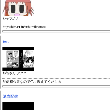
シップ.さん
http://himast.in
/st/bureikaotosu
test
那智さん タグ？
配信初心者なので色々教えてくだし
あ
適当配信