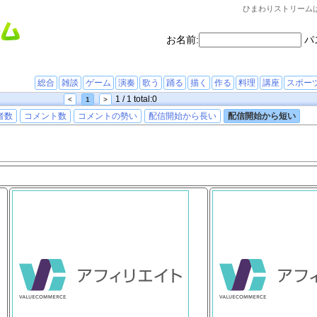
ひまわりストリーム
お名前:
パ
総合
雑談
ゲーム
演奏
歌う
踊る
描く
作る
料理
講座
スポー
1 / 1 total:0
<
1
>
者数
コメント数
コメントの勢い
配信開始から長い
配信開始から短い