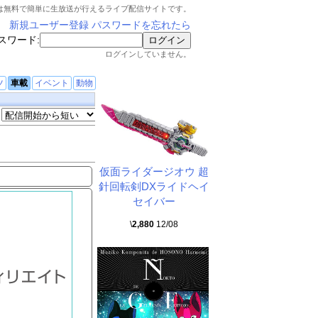
は無料で簡単に生放送が行えるライブ配信サイトです。
新規ユーザー登録
パスワードを忘れたら
スワード:
ログインしていません。
ツ
車載
イベント
動物
仮面ライダージオウ 超
針回転剣DXライドヘイ
セイバー
\
2,880
12/08