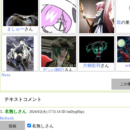
龍
の巣
ましゅー
さん
pocoapoco
さん
岩沢 麻美
さん
ze
片桐彩羽
さん
デンパ時計
さん
Next
超戦艦ムサシ
テキストコメント
1.
名無しさん
: 2024/4/2(火) 17:51:14
ID:1mDyqE6q/s
Refresh
名無しさん