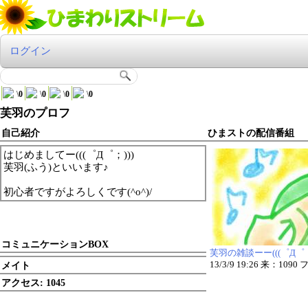
ログイン
\
0
\
0
\
0
\
0
芙羽のプロフ
自己紹介
ひまストの配信番組
はじめましてー(((゜Д゜；)))
芙羽(ふう)といいます♪
初心者ですがよろしくです(^o^)/
コミュニケーションBOX
芙羽の雑談ーー(((゜Д゜；
メイト
13/3/9 19:26 来：109
アクセス:
1045