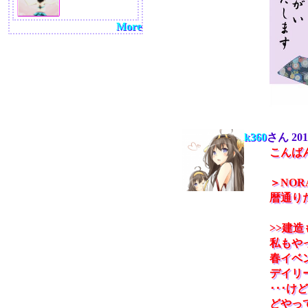
More
k360
さん
201
こんばん
＞NOR
暦通り
>>建
私もや
春イベ
デイリ
･･･
どやっ