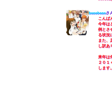
honobono
さ
こんば
今年は
例とさ
る状況
また、
し訳あ
来年は
２０１
します