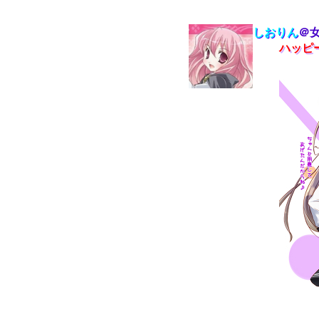
しおりん
＠
ハッピ