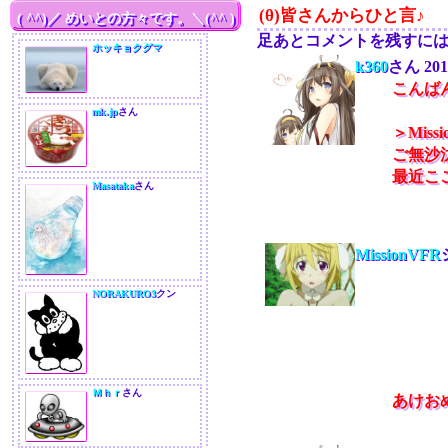
(θ)皆さんからひと言♪
( ^^)／ めいとの方々です。＼(^^ )
足あとコメントを残すに
ホッキョクグマ
k360
さん
201
こんば
mk.jp
さん
＞Miss
ご無沙
最近こ
Masataka
さん
MissionVFR
NORAKURO3
クン
Ｍｈｒ
さん
あけお