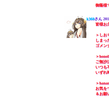
御蔭様
k360
さん
201
皆様お
＞しお
しまった
ゴメンナ
＞hono
ご無沙
いつも
いずれ
＞hana
お気を
＆お願