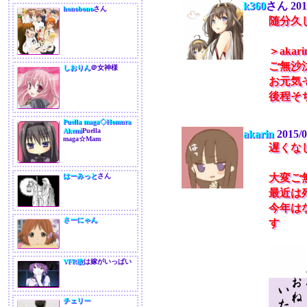
k360
さん
201
honobono
さん
随分久
＞akar
ご無沙
しおりん
＠女神様
お元気
後程そ
Puella maga◇Homura
Akemi
Puella
akarin
2015/0
maga☆Mam
遅くな
はーみっと
さん
大変ご
最近は
今年は
さーにゃん
す
VFR改
は嫁がいっぱい
チェリー