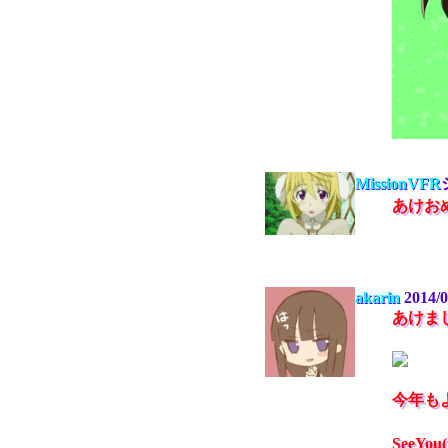
MissionVFR
あけお
akarin
2014/0
あけま
今年も
SeeYo