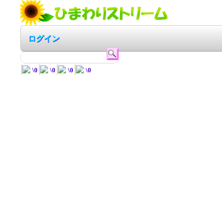
ログイン
\
0
\
0
\
0
\
0