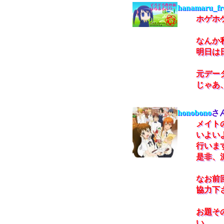
hanamaru_fr
ホゲホゲヽ
なんか
明日は
元デー
じゃあ
honobono
さ
メイト
いよい
行いま
是非、
なお前
協力下
お題そ
い。