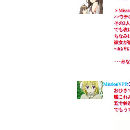
＞Miss
>>ウチ
その3
でも改
ちなみ
彼女が
+d(≧∇≦
･･･
MissionVFR
おひさ
艦これ
五十鈴
でもう