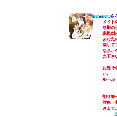
honobono
さ
メイト
冬期の
家恒例
あなた
票して
なお、
力下さ
お題そ
い。
ルール
この
その
割り振
対象：
きます