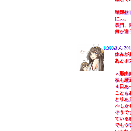
瑞鶴欲
に…。
長門、
何か違
k360
さん
201
休みが
あとボス
＞那由
私も暦
４日あ
こともあ
とりあ
>>し
そうで
ている
でもウ