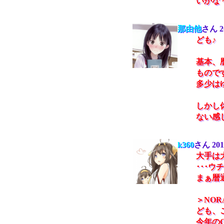
いかな
那由他
さん
2
ども♪
基本、
ものです
多少は
しかし
ない感
k360
さん
201
大手は
･･･
まぁ暦
＞NOR
ども、
今年の