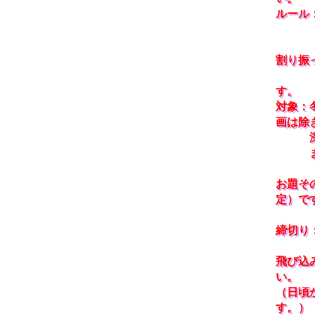
ルール
この
その
割り振
合計
す。
対象：
画は除
深夜
また、
お題そ
定）で
締切り
飛び込
い。
（日頃
す。）