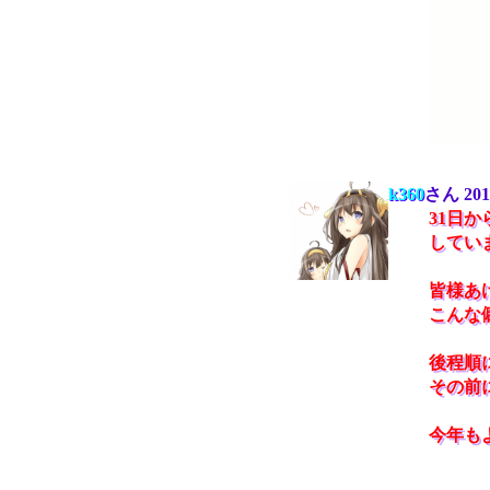
k360
さん
201
31日
してい
皆様あ
こんな
後程順
その前
今年も
2