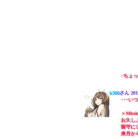
↑ちょ
k360
さん
201
･･･い
＞Miss
お久しぶ
留守に
来月か