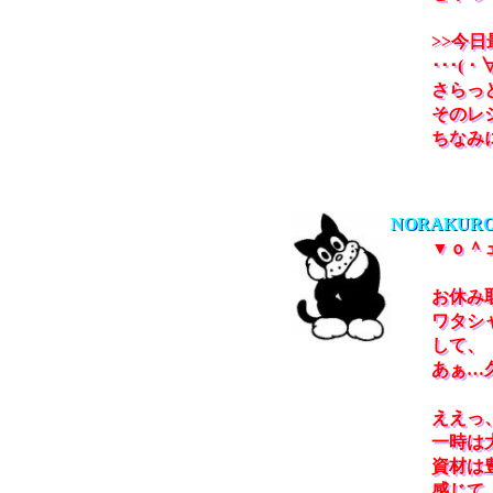
>>今日
･･･(・
さらっ
そのレ
ちなみ
NORAKURO
▼ｏ＾
お休み取
ワタシ
して、
あぁ…
ええっ
一時は
資材は
感じて