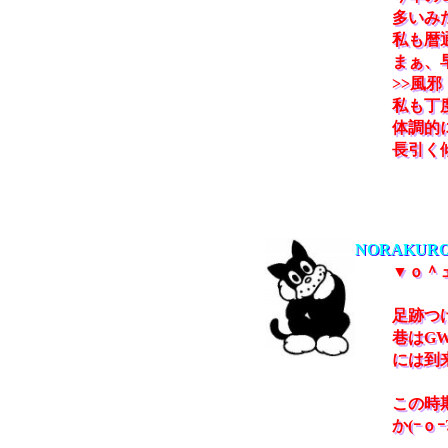
多いみ
私も暦
まぁ、
>>風邪
私も丁
体調的
長引く
NORAKURO
▼ｏ＾
足跡つ
巷はG
には到来
この時
か(ｰｏｰ