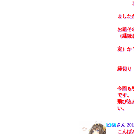
また、
（初出
ました
お題そ
（継続
その
定）か
（な
締切り
締切
今回も
です。
飛び込
い。
k360
さん
201
こんばん