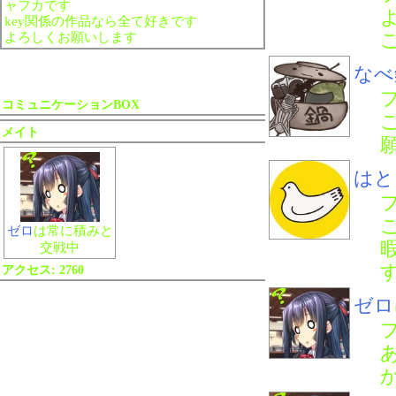
ャフカです
key関係の作品なら全て好きです
よろしくお願いします
なべ
コミュニケーションBOX
メイト
はと
ゼロ
は常に積みと
交戦中
アクセス:
2760
ゼロ