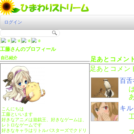
ログイン
\
0
\
0
\
0
\
0
工藤さんのプロフィール
自己紹介
足あとコメン
足あとコメン
百舌
キル
こんにちは
工藤といいます
好きなアニメは遊戯王、好きなゲームは、
レトロなゲームです
好きなキャラはリトルバスターズでクドリ