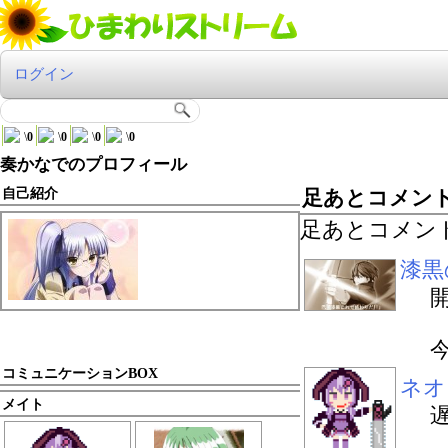
ログイン
\
0
\
0
\
0
\
0
奏かなでのプロフィール
自己紹介
足あとコメン
足あとコメン
漆黒
コミュニケーションBOX
ネオ
メイト