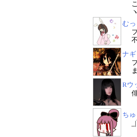
ヽ
むっ
ナギ
Rウ
ちゅ
_