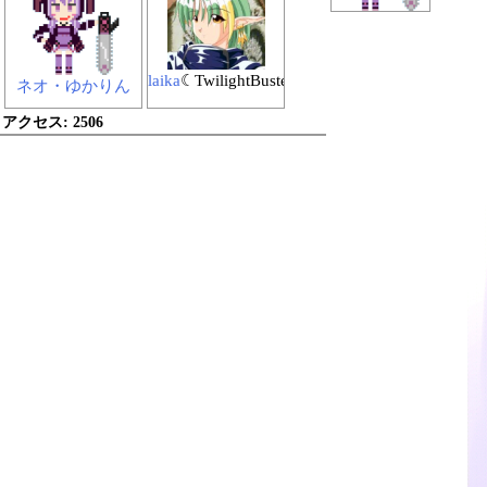
laika
☾TwilightBuster
ネオ・ゆかりん
アクセス:
2506