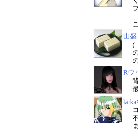
山盛
Rウ
laika