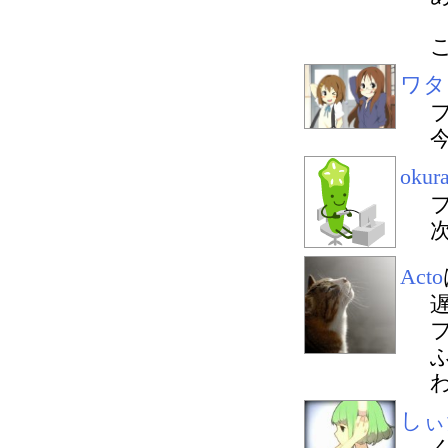
ワタ
okur
Acto
しぃ