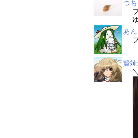
つち
あん
賢姉
＼