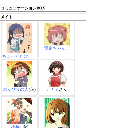
コミュニケーションBOX
メイト
暫定ちゃん
。
ちょっとだけ
、、
なのダッ！
のんびりの人
(仮)
ナナミ
さん
小早川
M