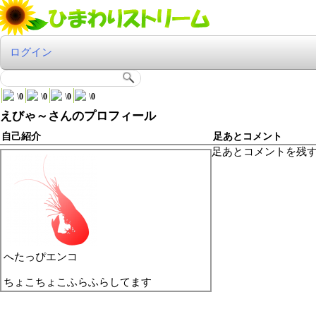
ログイン
\
0
\
0
\
0
\
0
えびゃ～さんのプロフィール
自己紹介
足あとコメント
足あとコメントを残
へたっぴエンコ
ちょこちょこふらふらしてます