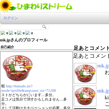
ログイン
\
0
\
0
\
0
\
0
mk.jpさんのプロフィール
自己紹介
足あとコメン
足あとコメン
mk.j
暇
http://himado.in/?
mk.j
mode=profile&amp;user_no=71288
ストかどちらかにいます…多分。
k
足コメは気分で消すかもしれません…多
分。
そして活動はモチベーションが必要…多分