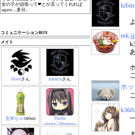
kibit
女の子が頑張って❤とか言ってくれれば
agaru…多分。
コミュニケーションBOX
mk.j
メイト
k
こ
Door
さん
kibitch
さん
ホッ
k360
一
Puella
玄米ちゃ
500ml
maga◇Homura
Akemi
Puella
maga☆Mam