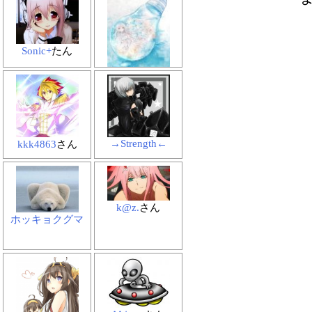
Sonic+
たん
Masataka
さん
→Strength←
kkk4863
さん
k@z.
さん
ホッキョクグマ