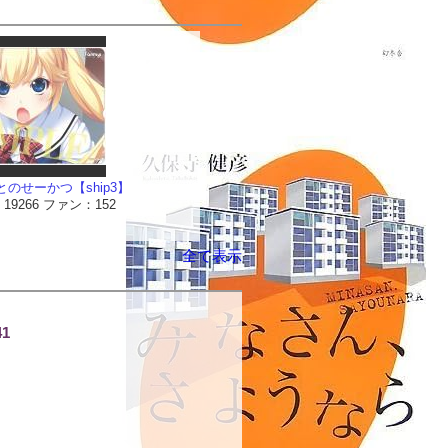
とのせーかつ【ship3】
 来：19266 ファン：152
全て表示
41