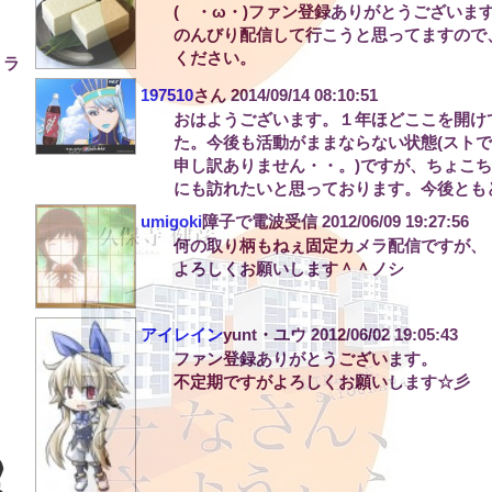
( ・ω・)ファン登録ありがとうございま
のんびり配信して行こうと思ってますので
ください。
 ラ
197510
さん
2014/09/14 08:10:51
おはようございます。１年ほどここを開け
た。今後も活動がままならない状態(スト
申し訳ありません・・。)ですが、ちょこ
にも訪れたいと思っております。今後とも
umigoki
障子で電波受信
2012/06/09 19:27:56
何の取り柄もねぇ固定カメラ配信ですが、
よろしくお願いします＾＾ノシ
アイレイン
yunt・ユウ
2012/06/02 19:05:43
ファン登録ありがとうございます。
不定期ですがよろしくお願いします☆彡