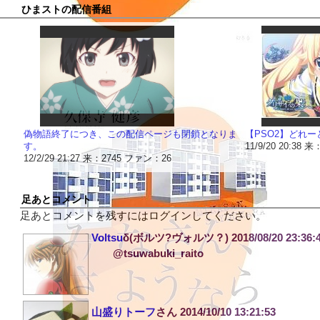
ひまストの配信番組
偽物語終了につき、この配信ページも閉鎖となりま
【PSO2】どれー
す。
11/9/20 20:38
12/2/29 21:27 来：2745 ファン：26
足あとコメント
足あとコメントを残すにはログインしてください。
Voltsu
δ(ボルツ?ヴォルツ？)
2018/08/20 23:36:
@tsuwabuki_raito
山盛りトーフ
さん
2014/10/10 13:21:53