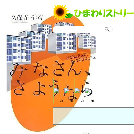
\
0
\
0
\
0
\
0