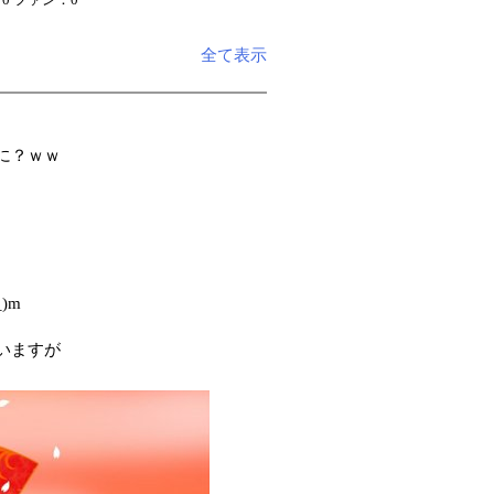
来：70 ファン：0
全て表示
に？ｗｗ
)m
いますが