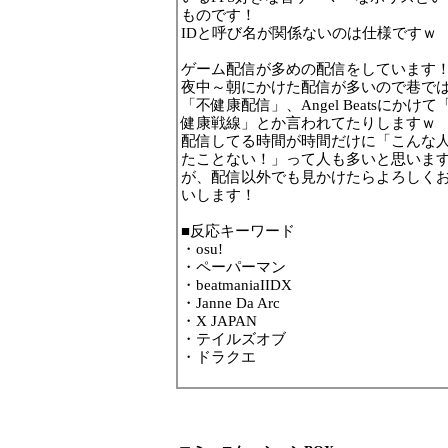
ものです！
IDと呼び名が関係ないのは仕様ですｗ
ゲーム配信が多めの配信をしています
夜中～朝にかけた配信が多いので巷で
「不健康配信」、Angel Beatsにかけて
健康戦線」とか言われてたりしますｗ
配信してる時間が時間だけに「こんな
たことない！」って人も多いと思いま
が、配信以外でも見かけたらよろしく
いします！
■反応キーワード
・osu!
・ペーパーマン
・beatmaniaIIDX
・Janne Da Arc
・X JAPAN
・テイルズオブ
・ドラクエ