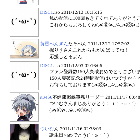
DISC1
.iso
2011/12/13 18:15:15
私の配信に100回もきてくれてありがとう
これからもよろしくね(◞≼⓪≽◟◞౪◟◞≼⓪≽◟)
黄昏ぺんぎん
たそぺん
2011/12/12 17:57:02
掘りすさんこれからもがんばってね！
応援しとるよん
DISC1
.iso
2011/12/03 02:16:06
ファン登録数150人突破おめでとうござい
150人突破記念24時間配信はいつですか＾
お待ちしております(◞≼⓪≽◟◞౪◟◞≼⓪≽◟)
it3456
不健康戦線事務リーダー
2011/11/17 00:4
ついむさんまじありがとう！（｀・ω・´）
(◞≼⓪≽◟◞౪◟◞≼⓪≽◟)
ついむ
ん
2011/11/16 02:38:03
誕生日おめでとう(´・ω・｀)