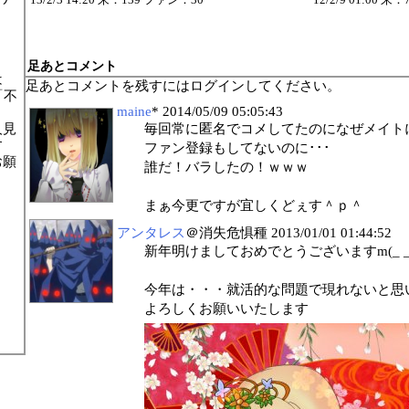
13/2/3 14:20 来：139 ファン：30
12/2/9 01:00 
！
足あとコメント
は
足あとコメントを残すにはログインしてください。
「不
maine
*
2014/05/09 05:05:43
人見
毎回常に匿名でコメしてたのになぜメイト
す
ファン登録もしてないのに･･･
お願
誰だ！バラしたの！ｗｗｗ
まぁ今更ですが宜しくどぇす＾ｐ＾
アンタレス
＠消失危惧種
2013/01/01 01:44:52
新年明けましておめでとうございますm(_ _
今年は・・・就活的な問題で現れないと思
よろしくお願いいたします