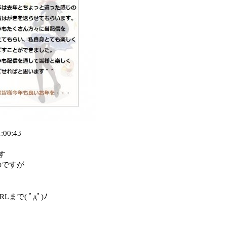
1:00:43
す
のですが
で( ﾟдﾟ)ﾉ