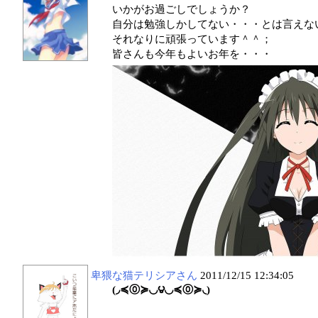
いかがお過ごしでしょうか？
自分は勉強しかしてない・・・とは言えな
それなりに頑張っています＾＾；
皆さんも今年もよいお年を・・・
卑猥な猫テリシアさん
2011/12/15 12:34:05
(◞≼⓪≽◟◞౪◟◞≼⓪≽◟)