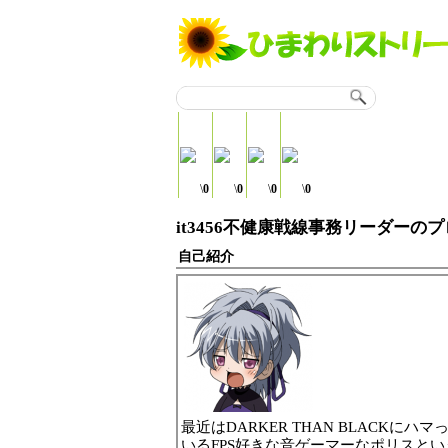
\
0
\
0
\
0
\
0
it3456不健康戦線事務リーダーの
自己紹介
最近はDARKER THAN BLACKにハマ
いるFPS好きな音ゲーマーなポリスとい