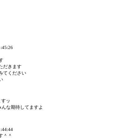
1:45:26
す
ただきます
みてください
い
ますッ
？みんな期待してますよ
1:44:44
す＾＾