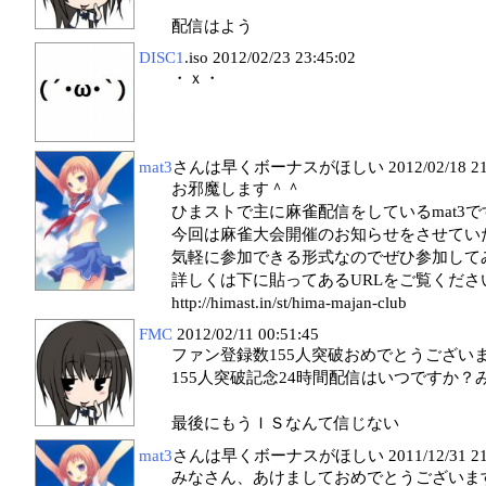
配信はよう
DISC1
.iso
2012/02/23 23:45:02
・ｘ・
mat3
さんは早くボーナスがほしい
2012/02/18 2
お邪魔します＾＾
ひまストで主に麻雀配信をしているmat3で
今回は麻雀大会開催のお知らせをさせてい
気軽に参加できる形式なのでぜひ参加して
詳しくは下に貼ってあるURLをご覧くださ
http://himast.in/st/hima-majan-club
FMC
2012/02/11 00:51:45
ファン登録数155人突破おめでとうござい
155人突破記念24時間配信はいつですか
最後にもうＩＳなんて信じない
mat3
さんは早くボーナスがほしい
2011/12/31 2
みなさん、あけましておめでとうございま