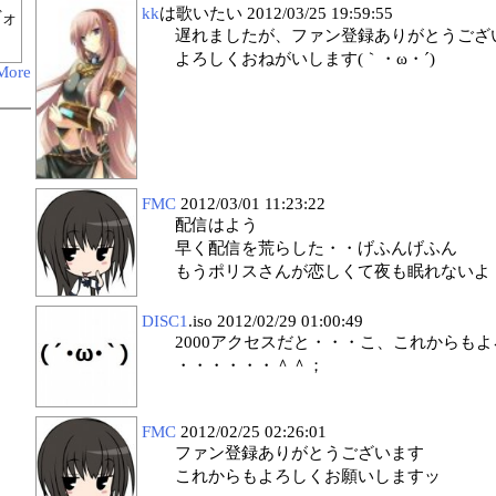
kk
は歌いたい
2012/03/25 19:59:55
ヴォ
遅れましたが、ファン登録ありがとうござ
よろしくおねがいします(｀・ω・´)
More
FMC
2012/03/01 11:23:22
配信はよう
早く配信を荒らした・・げふんげふん
もうポリスさんが恋しくて夜も眠れないよ
DISC1
.iso
2012/02/29 01:00:49
2000アクセスだと・・・こ、これからも
・・・・・・＾＾；
FMC
2012/02/25 02:26:01
ファン登録ありがとうございます
これからもよろしくお願いしますッ