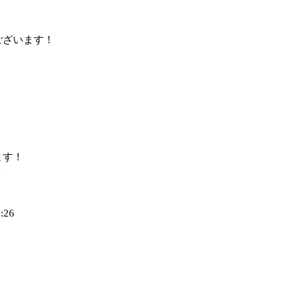
ございます！
ます！
＾
8:26