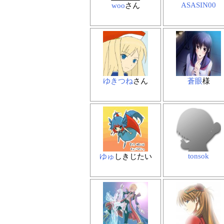
ASASIN00
woo
さん
ゆきつね
さん
蒼眼
様
tonsok
ゆゅ
しきじたい