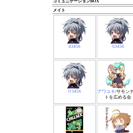
コミュニケーションBOX
メイト
il3456
!t3456
i†3456
アワユキ
/サモン
トを広める会