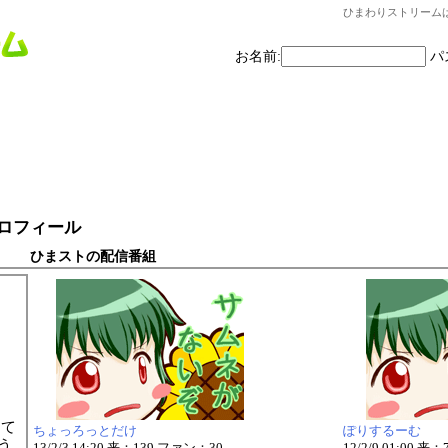
ひまわりストリーム
お名前:
パ
プロフィール
ひまストの配信番組
って
ちょっろっとだけ
ぽりするーむ
う