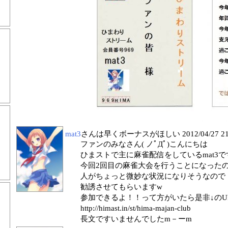
mat3
さんは早くボーナスがほしい
2012/04/27 2
ファンのみなさん( ノﾟДﾟ)こんにちは
ひまストで主に麻雀配信をしているmat3で
今回2回目の麻雀大会を行うことになった
人がちょっと微妙な状況になりそうなので
勧誘させてもらいますw
参加できるよ！！って方がいたら是非↓のURLま
http://himast.in/st/hima-majan-club
長文ですいませんでしたm－ーm