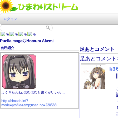
ログイン
\
0
\
0
\
0
\
0
Puella maga◇Homura Akemi
自己紹介
足あとコメント
足あとコメント
k3
よくきたわね♪ほむほむと書くがいいわ…
http://himado.in/?
mode=profile&amp;user_no=220588