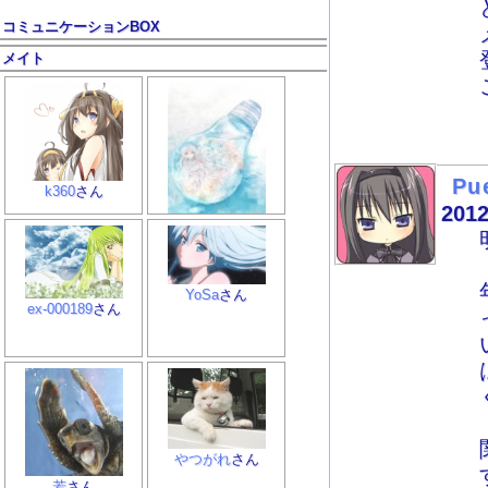
コミュニケーションBOX
メイト
Pu
k360
さん
2012
Ｍａｓａｔａｋａ
さ
ん
YoSa
さん
ex-000189
さん
やつがれ
さん
若
さん