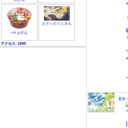
あきらめろん
さん
mk.jp
さん
アクセス:
1695
ex