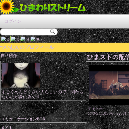
ログイン
\
0
\
0
\
0
\
0
ついむんのプロフィール
自己紹介
ひまストの配
すごくめんどくさい人らしいので、関わら
ないのが身の為です。
テキトー
11/3/5 11:05 来：325
コミュニケーションBOX
メイト