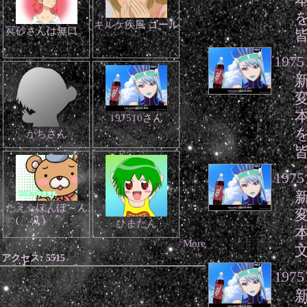
キルケ
疾風 ゴール
冥砂
さんは無口。
1975
197510
さん
がち
さん
1975
たえ☆ぽん
ぽ～ん
( Д ) ﾟ ﾟ
ひまたん
More
アクセス:
5515
1975