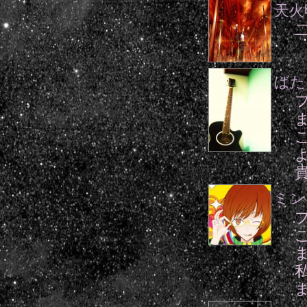
天火
ばた
ミン