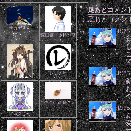
足あとコメン
足あとコメン
サカナ
さん
1975
森田慶一
＠特別高
等人
1975
レロレ屋
灰猫ゆい
(。
≖ˇωˇ≖｡)
つちのこの森
さん
1975
ツガク
さん