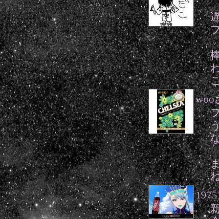
フ
woo
1975