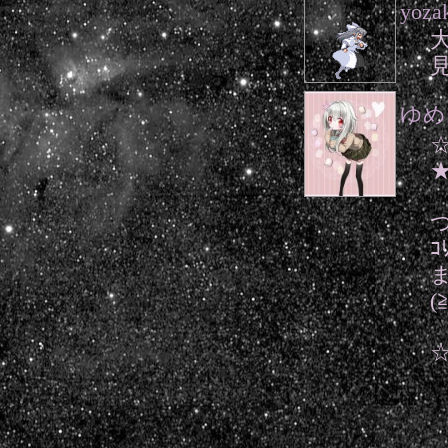
yoza
ゆめ
☆
つ
ｺ
(
☆