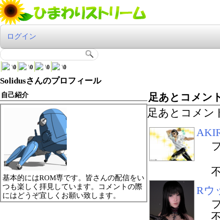
ログイン
\
0
\
0
\
0
\
0
Solidusさんのプロフィール
自己紹介
足あとコメン
足あとコメン
AKI
基本的にはROM専です。皆さんの配信をい
つも楽しく拝見しています。コメントの際
Rウ
にはどうぞ宜しくお願い致します。