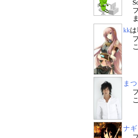
S
kk
は
まつ
ナギ