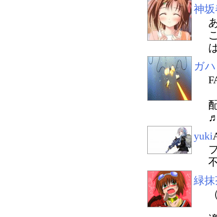
神坂
ガハ
yuki
緑抹