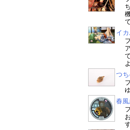
イカ
つち
春風
す