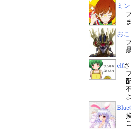
ミン
おこ
elf
さ
Blue