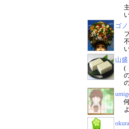
ゴノ
山盛
umig
okur