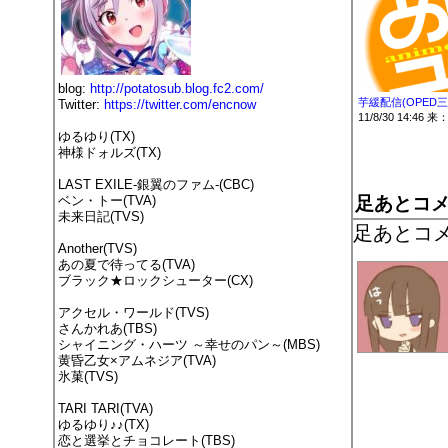
blog:
http://potatosub.blog.fc2.com/
芋緩配信(OPED三
Twitter:
https://twitter.com/encnow
11/8/30 14:46 
ゆるゆり(TX)
神様ドォルズ(TX)
LAST EXILE-銀翼のファム-(CBC)
ベン・トー(TVA)
足あとコ
未来日記(TVS)
足あとコ
Another(TVS)
あの夏で待ってる(TVA)
ブラック★ロックシューター(CX)
アクセル・ワールド(TVS)
さんかれあ(TBS)
シャイニング・ハーツ ～幸せのパン～(MBS)
黄昏乙女×アムネジア(TVA)
氷菓(TVS)
TARI TARI(TVA)
ゆるゆり♪♪(TX)
恋と選挙とチョコレート(TBS)