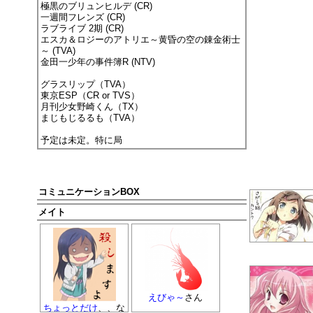
極黒のブリュンヒルデ (CR)
一週間フレンズ (CR)
ラブライブ 2期 (CR)
エスカ＆ロジーのアトリエ～黄昏の空の錬金術士
～ (TVA)
金田一少年の事件簿R (NTV)
グラスリップ（TVA）
東京ESP（CR or TVS）
月刊少女野崎くん（TX）
まじもじるるも（TVA）
予定は未定。特に局
コミュニケーションBOX
メイト
えびゃ～
さん
ちょっとだけ
、、な