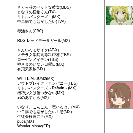
さくら荘のペットな彼女(MBS)
となりの怪物くん(TX)
リトルバスターズ！(MX)
中二病でも恋がしたい(TVA)
琴浦さん(CBC)
RDG レッドデータガール(MX)
きんいろモザイク(AT-X)
ステラ女学院高等科C3部(TBS)
ローゼンメイデン(TBS)
神さまのいない日曜日(MX)
有頂天家族(MX)
WHITE ALBUM2(MX)
アウトブレイク・カンパニー(TBS)
リトルバスターズ～Refrain～(MX)
機巧少女は傷つかない(MX)
凪のあすから(MX)
いなり、こんこん、恋いろは。(MX)
中二病でも恋がしたい！戀(MX)
生徒会役員共＊(MX)
pupa(MX)
Wonder Momo(CR)