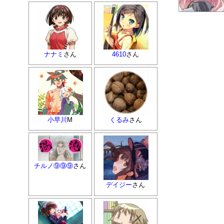
のダッ！
ナナミ
さん
4610
さん
小早川
M
くるみ
さん
チルノ⑨⑨⑨
さん
デイジー
さん