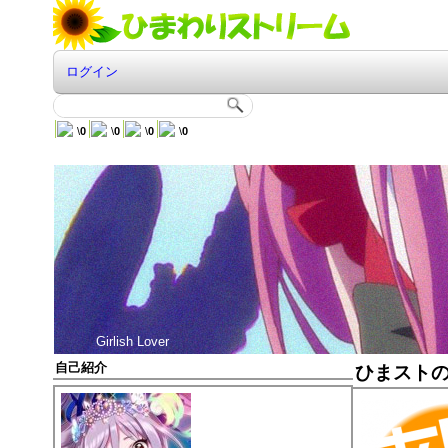
ログイン
\
0
\
0
\
0
\
0
Girlish Lover
自己紹介
ひまスト