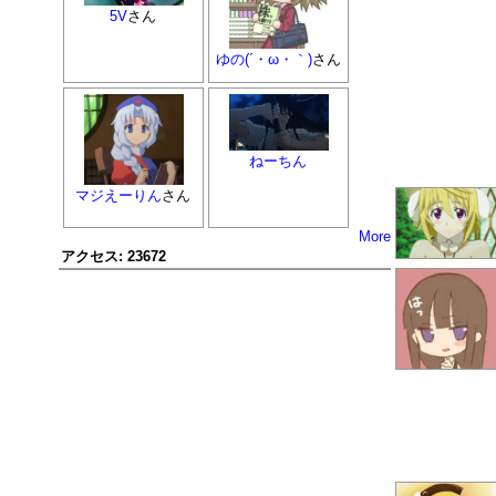
5V
さん
ゆの(´・ω・｀)
さん
ねーちん
マジえーりん
さん
More
アクセス:
23672