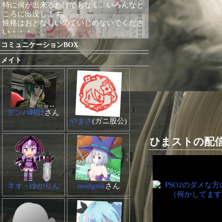
特に何が出来るわけでもなく、いろんなと
ころに出没します。
性格はおとなしいのでいじめないでくださ
い・・・
コミュニケーションBOX
メイト
デンパ時計
さん
やまさ
(ガニ股公)
ひまストの配
ネオ・ゆかりん
modgnik
さん