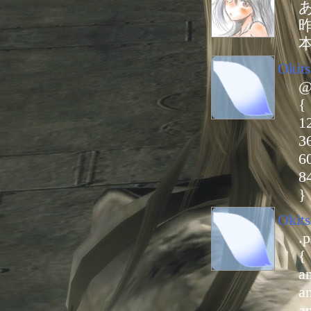
Okit
@
{
1
3
6
8
}
Okit
.
{
a
an
a