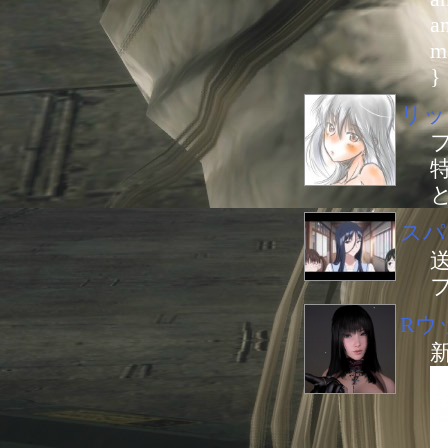
an
m
}
リッ
スパ
Rウ