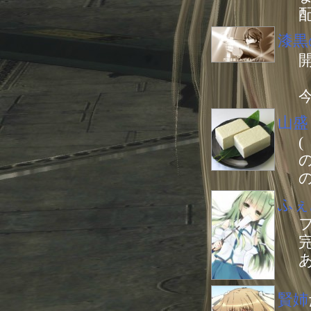
漆黒
山盛
ふぇ
賢姉