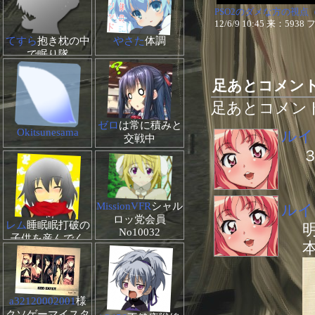
PSO2のダメな方の視点
12/6/9 10:45 来：593
てすら
抱き枕の中
やさた
体調
で眠り隊
足あとコメン
足あとコメン
ゼロ
は常に積みと
Okitsunesama
ルイ
交戦中
MissionVFR
シャル
ルイ
ロッ党会員
レム
睡眠眠打破の
No10032
子供を産んでく
れ！
a32120002001
様
クソゲーマイスタ