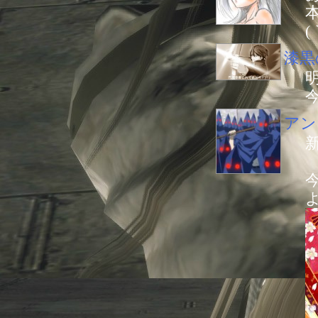
(
漆黒
アン