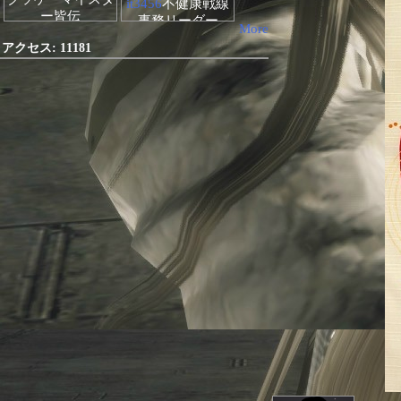
it3456
不健康戦線
ー皆伝
事務リーダー
More
アクセス:
11181