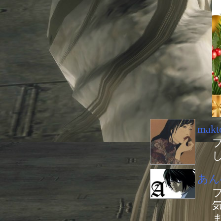
makt
あん
ま