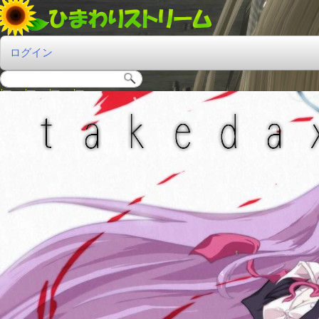
ログイン
\
0
\
0
\
0
\
0