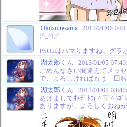
Okitsunesama
2013/01/06 04:1
(^_^)／
PSO2はハマりますね、グラ
湖太郎
くん
2013/01/05 07:40
ごめんなさい間違えてメッ
で、よろしければもう一回お願
湖太郎
くん
2013/01/02 03:40
あけましてｵﾒﾃﾞﾄｳ(＾▽＾)ｺ
ありますが、よろしくおね