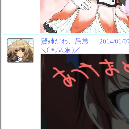
賢姉
だわ、愚弟。
2014/01/0
＼(΄◉◞౪◟◉‵)／