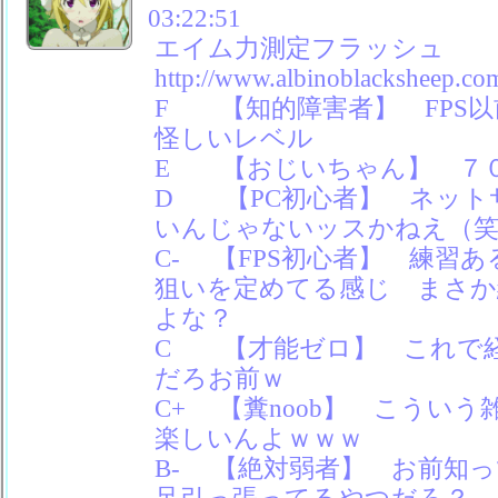
03:22:51
エイム力測定フラッシュ
http://www.albinoblacksheep.com
F 【知的障害者】 FPS
怪しいレベル
E 【おじいちゃん】 ７
D 【PC初心者】 ネット
いんじゃないッスかねえ（
C- 【FPS初心者】 練習
狙いを定めてる感じ まさか
よな？
C 【才能ゼロ】 これで
だろお前ｗ
C+ 【糞noob】 こういう
楽しいんよｗｗｗ
B- 【絶対弱者】 お前知
足引っ張ってるやつだろ？