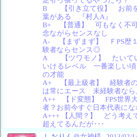
B 【引き立て役】 お前
葉がある 『村人A』
B+ 【普通】 可もなく不
念ながらセンスなし
A- 【まずまず】 ＦPS歴
験者ならセンス◎
A 【ツワモノ】 たいて
いけるレベル 一番楽しい頃
の才能
A+ 【最上級者】 経験者
は常にエース 未経験者なら上
A++ 【ド変態】 FPS世
者？お前今すぐ日本代表にな
A+++ 【人間？】 どう考
超えてるんだが･･･
しおりん
＠女神様
2013/02/1