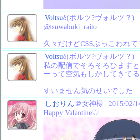
Voltsu
δ(ボルツ?ヴォルツ？)
@tsuwabuki_raito
久々だけどCSSぶっこわれ
Voltsu
δ(ボルツ?ヴォルツ？)
私の配信でそろそろひます
ーって空気もしかしてきてる
すいません気のせいでした
しおりん
＠女神様
2015/02/1
Happy Valentine♡