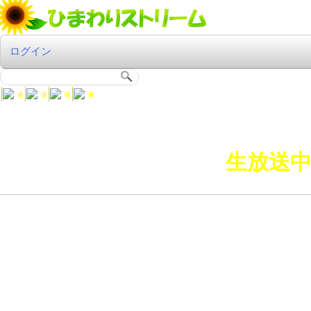
ログイン
\
0
\
0
\
0
\
0
生放送中