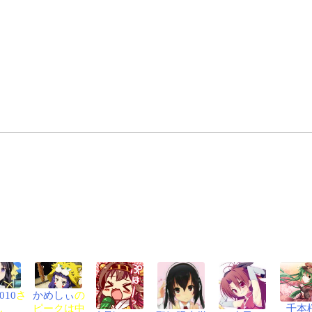
10
さ
かめしぃ
の
ん
ピークは中
千本