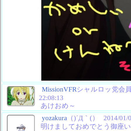
MissionVFR
シャルロッ党会員No
22:08:13
あけおめ～
yozakura
（)´Д｀(）
2014/01/0
明けましておめでとう御座