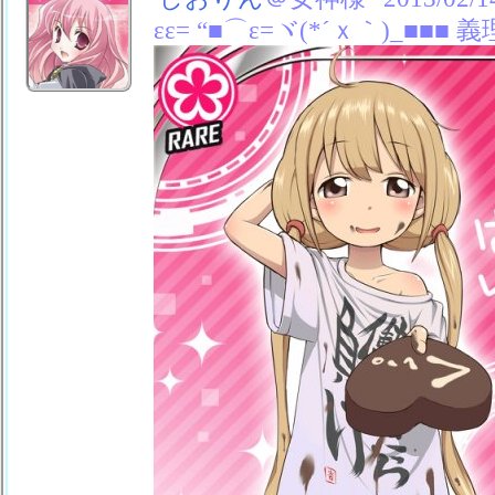
εε= “■⌒ε=ヾ(*´ｘ｀)_■■■