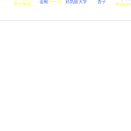
金剛
デース
邪気眼大学
杏子
Senbonz
学２年生。