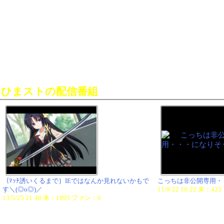
ひまストの配信番組
｛ﾏｯﾁ誘いくるまで｝IEではなんか見れないかもで
こっちは非公開専用・
す＼(◎o◎)／
11/9/22 10:22 来：4
13/5/25 21:48 来：1895 ファン：6