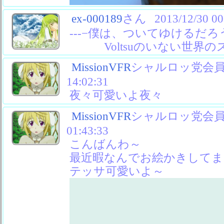
ex-000189
さん
2013/12/30 00
---−僕は、ついてゆけるだろ
Voltsuのいない世界のス
MissionVFR
シャルロッ党会員No
14:02:31
夜々可愛いよ夜々
MissionVFR
シャルロッ党会員No
01:43:33
こんばんわ～
最近暇なんでお絵かきしてま
テッサ可愛いよ～