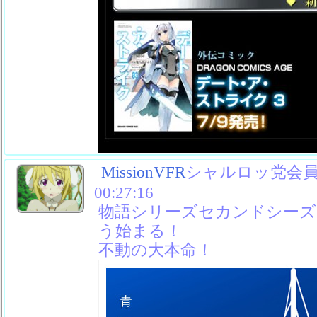
MissionVFR
シャルロッ党会員No
00:27:16
物語シリーズセカンドシーズ
う始まる！
不動の大本命！