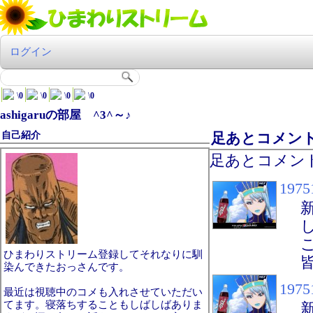
ログイン
\
0
\
0
\
0
\
0
ashigaruの部屋 ^3^～♪
自己紹介
足あとコメン
足あとコメン
1975
ひまわりストリーム登録してそれなりに馴
染んできたおっさんです。
1975
最近は視聴中のコメも入れさせていただい
てます。寝落ちすることもしばしばありま