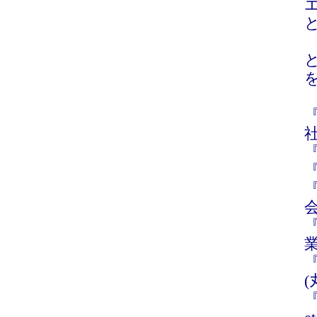
社
『
会
『
『
(