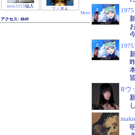
moo3315
仙人
1975
ゴノ
さん
More
アクセス:
4849
1975
Rウ
makt