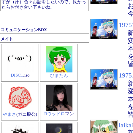
すが（汗）色々お話をしたいので、良かっ
たらお付き合い下さいね。
1975
コミュニケーションBOX
メイト
1975
DISC1
.iso
ひまたん
Rウッドロ
マン
やまさ
(ガニ股公)
laika