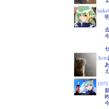
laika
Acto
1975