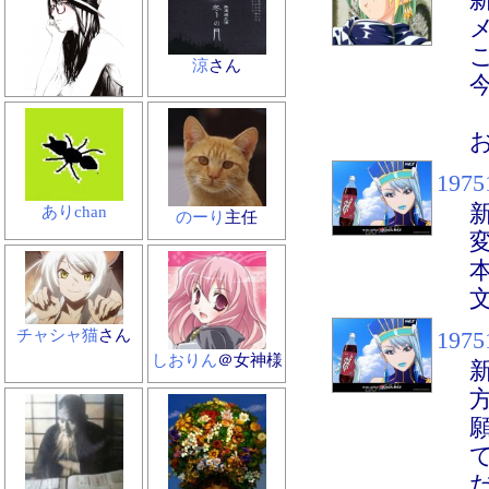
涼
さん
くだはち
@自称
ROM専
1975
ありchan
のーり
主任
1975
チャシャ猫
さん
しおりん
＠女神様