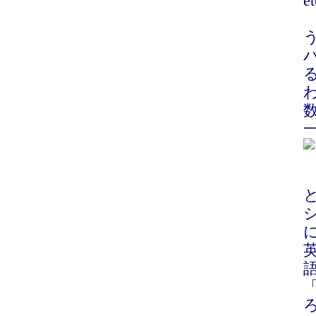
et
る
英