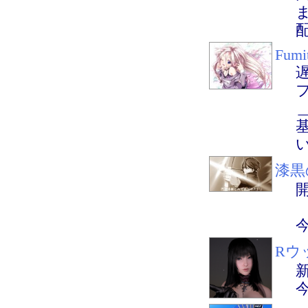
ま
Fumi
＿
い
漆黒
Rウ