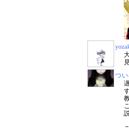
yoza
つい