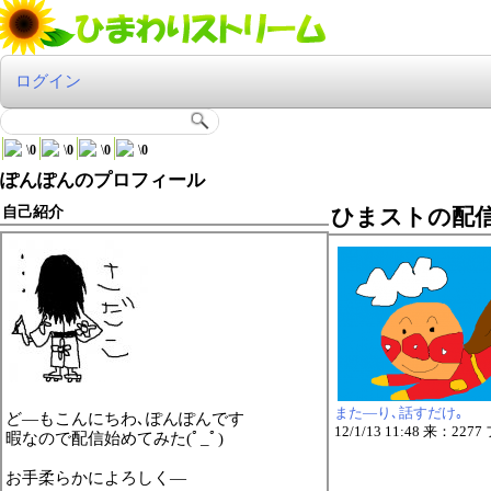
ログイン
\
0
\
0
\
0
\
0
ぽんぽんのプロフィール
自己紹介
ひまストの配
また―り､話すだけ｡
ど―もこんにちわ､ぽんぽんです
12/1/13 11:48 来：22
暇なので配信始めてみた(ﾟ_ﾟ)
お手柔らかによろしく―