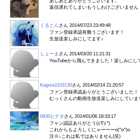
あしあとありがとうございます。
返信遅れてしまいもうしわけございません
くるとん
さん
2014/07/23 23:49:48
ファン登録承認有難うございます！
生放送楽しみにしてます♪
しょーま
さん
2014/03/20 11:21:31
YouTubeから飛んできました！楽しみに
Kagura1103130
さん
2014/02/14 21:20:57
ファン登録承認ありがとうございました！
むっくさんの動画生放送楽しみにしています
0830ヒナタ
さん
2014/01/06 18:33:17
フャン認証ありがとう(≧∇≦*)
これからもよろしくにゃーーーo(^o^)o
注※↓これは私ではありません(笑)