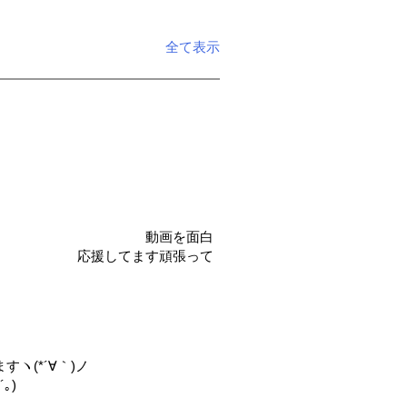
全て表示
せん。 動画を面白
。 応援してます頑張って
すヽ(*´∀｀)ノ
｡)