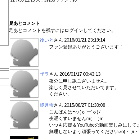
12/7/30 21:15 来：39168 ファン：93
足あとコメント
足あとコメントを残すにはログインしてください。
ゆいと
さん
2016/01/21 23:19:14
ファン登録ありがとうございます！
ザラ
さん
2016/01/17 00:43:13
夜分に申し訳ございま
楽しく見させていただいてます
ください。
鏡月雫
さん
2015/08/27 01:30:08
こんばんは〜♪(ｏ'ー'ｏ)ﾉ
夜遅くすいませんm(_ _)m
いつも応援＆YouTubeの動画楽しみにしてま
無理しないよう頑張ってください♪o(・`д・´