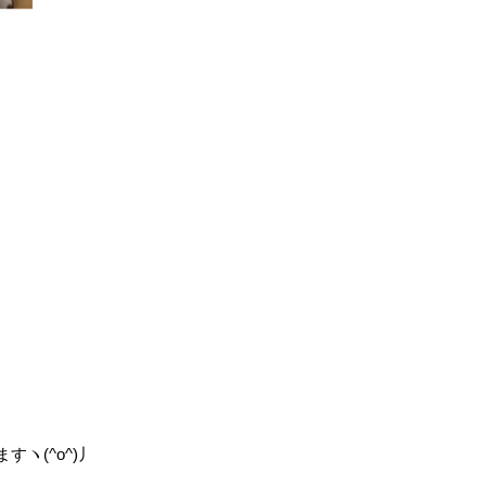
ヽ(^o^)丿