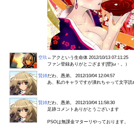
空玖
←アクという生命体
2012/10/13 07:11:25
ファン登録ありがとござます[壁]ω・。）
賢姉
だわ、愚弟。
2012/10/04 12:04:57
あ、私のキャラですが潰れちゃって文字読
賢姉
だわ、愚弟。
2012/10/04 11:58:30
足跡コメントありがとうございます
PSOは無課金マターリやっております。