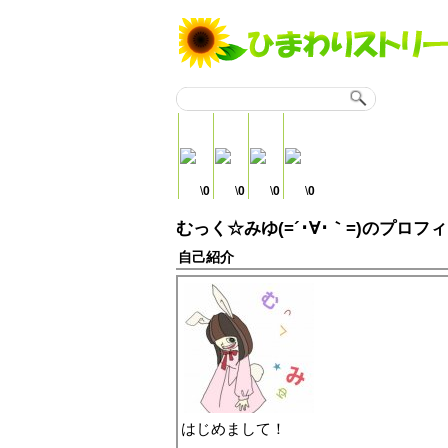
\
0
\
0
\
0
\
0
むっく☆みゆ(=´･∀･｀=)のプロフ
自己紹介
はじめまして！