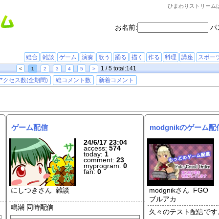
ひまわりストリーム
お名前:
パ
総合
雑談
ゲーム
演奏
歌う
踊る
描く
作る
料理
講座
スポー
1 / 5 total:141
<
1
2
3
4
5
>
アクセス数(全期間)
総コメント数
新着コメント
ゲーム配信
modgnikのゲーム
24/6/17 23:04
access:
574
today:
1
comment:
23
myprogram:
0
fan:
0
にしつきさん 雑談
modgnikさん FGO
ブルアカ
鳴潮 同時配信
久々のテスト配信です。 