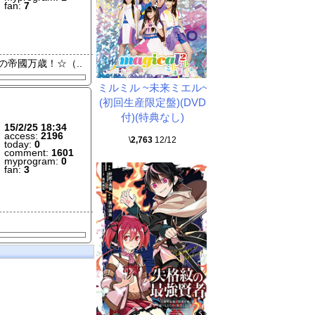
fan:
7
の帝國万歳！
☆（..
ミルミル ~未来ミエル~
(初回生産限定盤)(DVD
付)(特典なし)
15/2/25 18:34
access:
2196
\
2,763
12/12
today:
0
comment:
1601
myprogram:
0
fan:
3