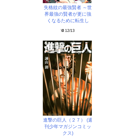
失格紋の最強賢者 ～世
界最強の賢者が更に強
くなるために転生し
\
0
12/13
進撃の巨人（２７） (週
刊少年マガジンコミッ
クス)