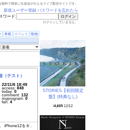
は無料で簡単に生放送が行えるライブ配信サイトです。
新規ユーザー登録
パスワードを忘れたら
スワード:
ログインしていません。
ツ
車載
イベント
動物
配信（テスト）
22/11/6 18:49
access:
848
STORIES【初回限定
today:
0
comment:
132
盤】(特典なし)
myprogram:
0
fan:
4
\
4,605
12/12
iPho
ne12をキ..