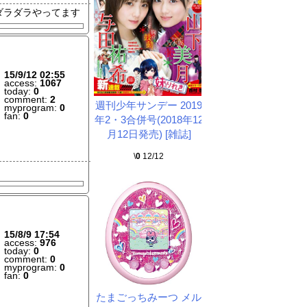
ダラ
ダラやってます
15/9/12 02:55
access:
1067
today:
0
comment:
2
週刊少年サンデー 2019
myprogram:
0
fan:
0
年2・3合併号(2018年12
月12日発売) [雑誌]
\
0
12/12
15/8/9 17:54
access:
976
today:
0
comment:
0
myprogram:
0
fan:
0
たまごっちみーつ メル