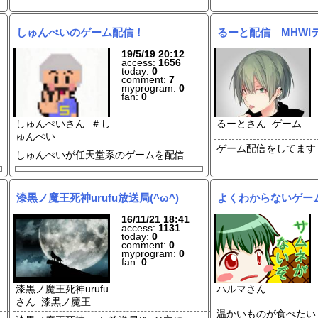
しゅんぺいのゲーム配信！
るーと配信 MHWI
19/5/19 20:12
access:
1656
today:
0
comment:
7
myprogram:
0
fan:
0
しゅんぺいさん ＃し
るーとさん ゲーム
ゅんぺい
ゲーム配信をしてます
しゅんぺいが任天堂系のゲームを配
信..
漆黒ノ魔王死神urufu放送局(^ω^)
よくわからないゲー
16/11/21 18:41
access:
1131
today:
0
comment:
0
myprogram:
0
fan:
0
漆黒ノ魔王死神urufu
ハルマさん
さん 漆黒ノ魔王
温かいものが食べたい 