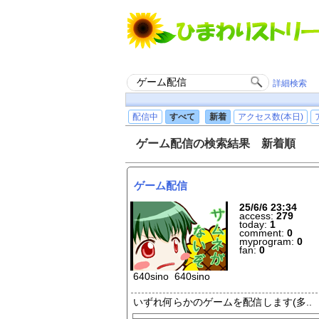
詳細検索
配信中
すべて
新着
アクセス数(本日)
ゲーム配信の検索結果 新着順
ゲーム配信
25/6/6 23:34
access:
279
today:
1
comment:
0
myprogram:
0
fan:
0
640sino 640sino
いずれ何らかのゲームを配信します
(多..