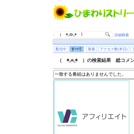
詳細検索
配信中
すべて
新着
アクセス数(本日)
（ ◉◞⊖◟◉ ）の検索結果 総コメ
一致する番組はありませんでした。