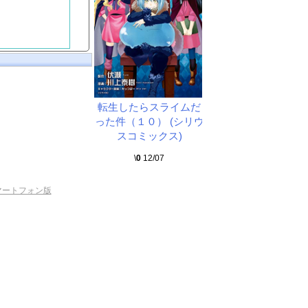
転生したらスライムだ
った件（１０） (シリウ
スコミックス)
\
0
12/07
マートフォン版