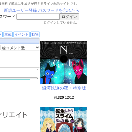
は無料で簡単に生放送が行えるライブ配信サイトです。
新規ユーザー登録
パスワードを忘れたら
スワード:
ログインしていません。
ツ
車載
イベント
動物
銀河鉄道の夜・特別版
\
4,320
12/12