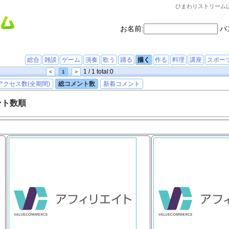
ひまわりストリーム
お名前:
パ
総合
雑談
ゲーム
演奏
歌う
踊る
描く
作る
料理
講座
スポー
1 / 1 total:0
<
1
>
アクセス数(全期間)
総コメント数
新着コメント
ント数順