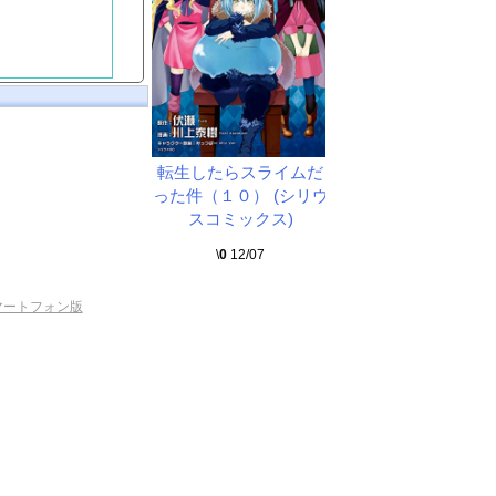
転生したらスライムだ
った件（１０） (シリウ
スコミックス)
\
0
12/07
マートフォン版