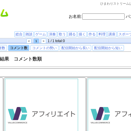
ひまわりストリーム
お名前:
パ
総合
雑談
ゲーム
演奏
歌う
踊る
描く
作る
料理
講座
スポー
1 / 1 total:0
<
1
>
者数
コメント数
コメントの勢い
配信開始から長い
配信開始から短い
結果 コメント数順