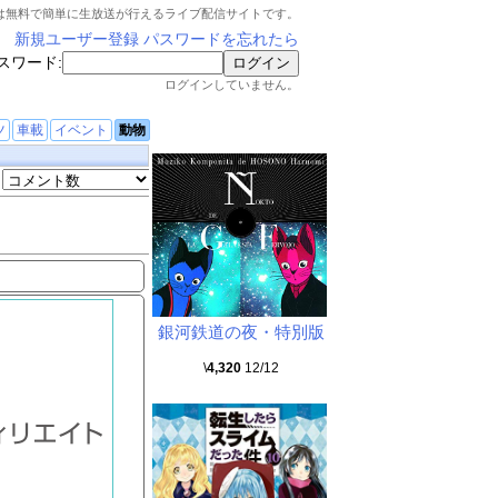
は無料で簡単に生放送が行えるライブ配信サイトです。
新規ユーザー登録
パスワードを忘れたら
スワード:
ログインしていません。
ツ
車載
イベント
動物
銀河鉄道の夜・特別版
\
4,320
12/12