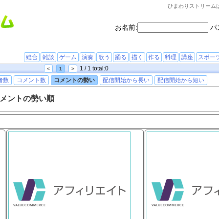
ひまわりストリーム
お名前:
パ
総合
雑談
ゲーム
演奏
歌う
踊る
描く
作る
料理
講座
スポー
1 / 1 total:0
<
1
>
者数
コメント数
コメントの勢い
配信開始から長い
配信開始から短い
メントの勢い順