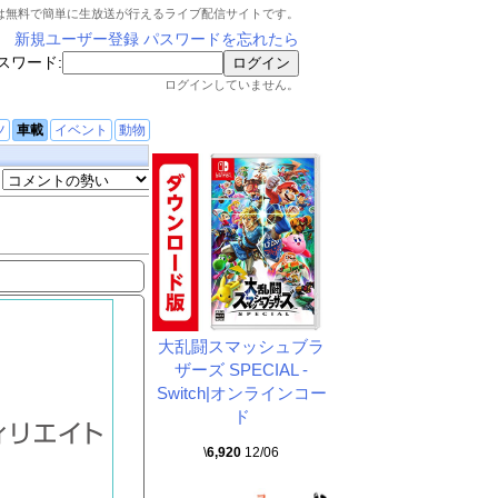
は無料で簡単に生放送が行えるライブ配信サイトです。
新規ユーザー登録
パスワードを忘れたら
スワード:
ログインしていません。
ツ
車載
イベント
動物
大乱闘スマッシュブラ
ザーズ SPECIAL -
Switch|オンラインコー
ド
\
6,920
12/06