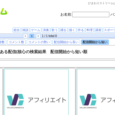
ひまわりストリーム
お名前:
パ
総合
雑談
ゲーム
演奏
歌う
踊る
描く
作る
料理
講座
スポー
1 / 1 total:0
<
1
>
者数
コメント数
コメントの勢い
配信開始から長い
配信開始から短い
ある配信(核心の検索結果 配信開始から短い順