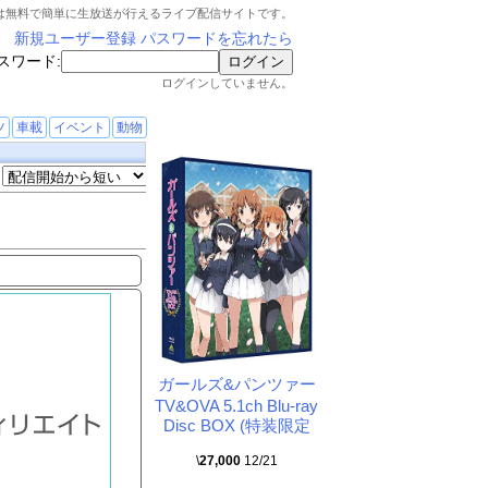
は無料で簡単に生放送が行えるライブ配信サイトです。
新規ユーザー登録
パスワードを忘れたら
スワード:
ログインしていません。
ツ
車載
イベント
動物
ガールズ&パンツァー
TV&OVA 5.1ch Blu-ray
Disc BOX (特装限定
\
27,000
12/21