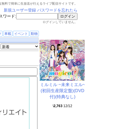
は無料で簡単に生放送が行えるライブ配信サイトです。
新規ユーザー登録
パスワードを忘れたら
スワード:
ログインしていません。
ツ
車載
イベント
動物
ミルミル ~未来ミエル~
(初回生産限定盤)(DVD
付)(特典なし)
\
2,763
12/12