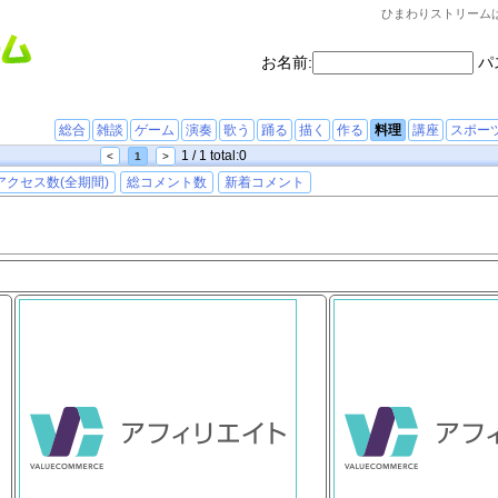
ひまわりストリーム
お名前:
パ
総合
雑談
ゲーム
演奏
歌う
踊る
描く
作る
料理
講座
スポー
1 / 1 total:0
<
1
>
アクセス数(全期間)
総コメント数
新着コメント