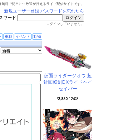
は無料で簡単に生放送が行えるライブ配信サイトです。
新規ユーザー登録
パスワードを忘れたら
スワード:
ログインしていません。
ツ
車載
イベント
動物
仮面ライダージオウ 超
針回転剣DXライドヘイ
セイバー
\
2,880
12/08