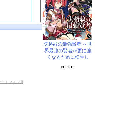
失格紋の最強賢者 ～世
界最強の賢者が更に強
くなるために転生し
\
0
12/13
マートフォン版