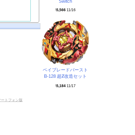
Switch
\
5,566
11/16
ベイブレードバースト
B-128 超Ƶ改造セット
\
5,184
11/17
マートフォン版