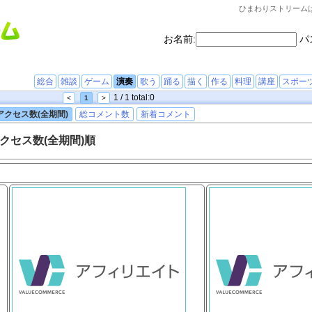
ひまわりストリーム
お名前:
パ
総合
雑談
ゲーム
演奏
歌う
踊る
描く
作る
料理
講座
スポー
1 / 1 total:0
<
1
>
アクセス数(全期間)
総コメント数
新着コメント
クセス数(全期間)順