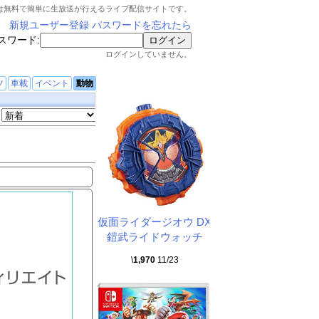
は無料で簡単に生放送が行えるライブ配信サイトです。
新規ユーザー登録
パスワードを忘れたら
スワード:
ログインしていません。
ツ
車載
イベント
動物
仮面ライダージオウ DX
鎧武ライドウォッチ
\
1,970
11/23