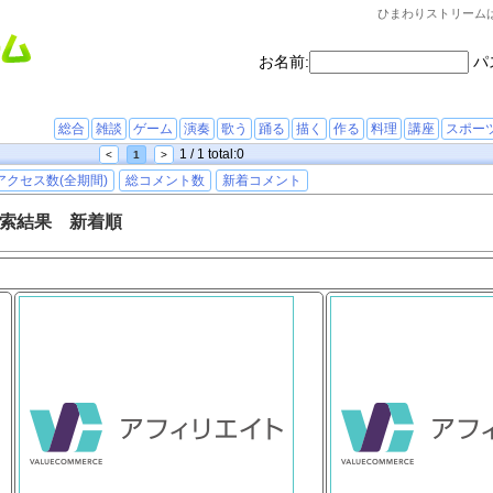
ひまわりストリーム
お名前:
パ
総合
雑談
ゲーム
演奏
歌う
踊る
描く
作る
料理
講座
スポー
1 / 1 total:0
<
1
>
アクセス数(全期間)
総コメント数
新着コメント
索結果 新着順