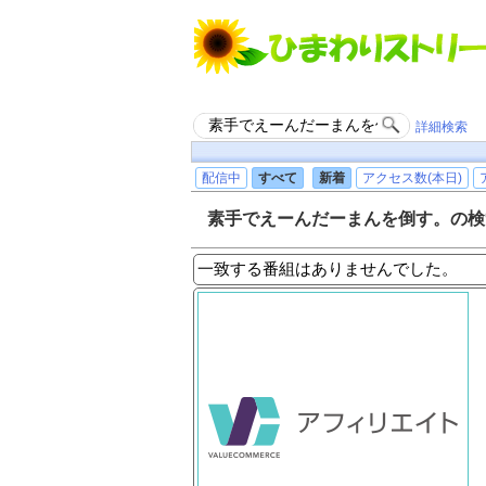
詳細検索
配信中
すべて
新着
アクセス数(本日)
素手でえーんだーまんを倒す。の検
一致する番組はありませんでした。