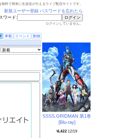
は無料で簡単に生放送が行えるライブ配信サイトです。
新規ユーザー登録
パスワードを忘れたら
スワード:
ログインしていません。
ツ
車載
イベント
動物
SSSS.GRIDMAN 第1巻
[Blu-ray]
\
6,422
12/19