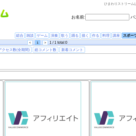
ひまわりストリーム
お名前:
パ
総合
雑談
ゲーム
演奏
歌う
踊る
描く
作る
料理
講座
スポー
1 / 1 total:0
<
1
>
アクセス数(全期間)
総コメント数
新着コメント