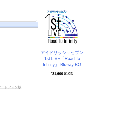
アイドリッシュセブン
1st LIVE「Road To
Infinity」 Blu-ray BO
\
21,600
01/23
マートフォン版