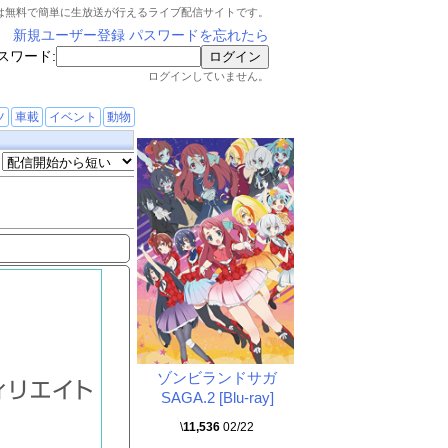
は無料で簡単に生放送が行えるライブ配信サイトです。
新規ユーザー登録
パスワードを忘れたら
スワード:
ログインしていません。
ツ
車載
イベント
動物
ゾンビランドサガ
SAGA.2 [Blu-ray]
\
11,536
02/22