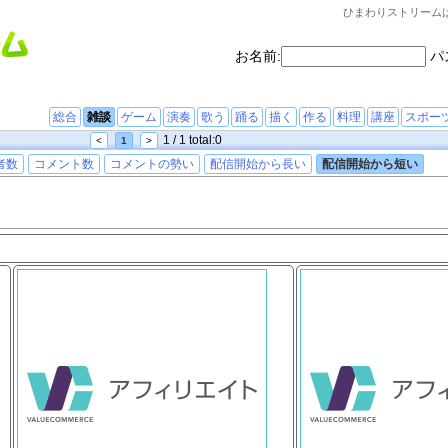
ひまわりストリーム
お名前:
パ
総合
雑談
ゲーム
演奏
歌う
踊る
描く
作る
料理
講座
スポー
1 / 1 total:0
<
1
>
者数
コメント数
コメントの勢い
配信開始から長い
配信開始から短い