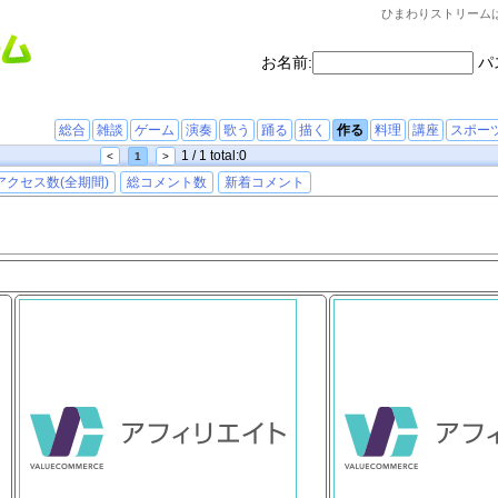
ひまわりストリーム
お名前:
パ
総合
雑談
ゲーム
演奏
歌う
踊る
描く
作る
料理
講座
スポー
1 / 1 total:0
<
1
>
アクセス数(全期間)
総コメント数
新着コメント