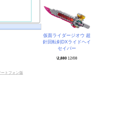
仮面ライダージオウ 超
針回転剣DXライドヘイ
セイバー
\
2,880
12/08
マートフォン版