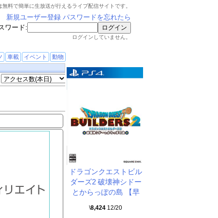
は無料で簡単に生放送が行えるライブ配信サイトです。
新規ユーザー登録
パスワードを忘れたら
スワード:
ログインしていません。
ツ
車載
イベント
動物
ドラゴンクエストビル
ダーズ2 破壊神シドー
とからっぽの島 【早
\
8,424
12/20