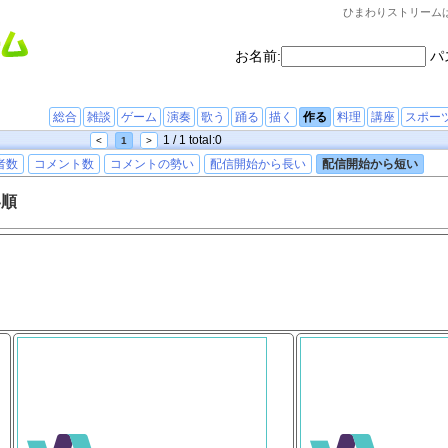
ひまわりストリーム
お名前:
パ
総合
雑談
ゲーム
演奏
歌う
踊る
描く
作る
料理
講座
スポー
1 / 1 total:0
<
1
>
者数
コメント数
コメントの勢い
配信開始から長い
配信開始から短い
い順