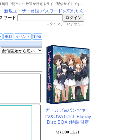
は無料で簡単に生放送が行えるライブ配信サイトです。
新規ユーザー登録
パスワードを忘れたら
スワード:
ログインしていません。
ツ
車載
イベント
動物
ガールズ&パンツァー
TV&OVA 5.1ch Blu-ray
Disc BOX (特装限定
\
27,000
12/21