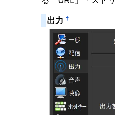
る「URL」「スト
†
出力