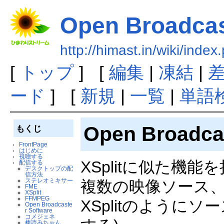
Open Broadcas
http://himast.in/wiki/i
[
トップ
] [
編集
|
凍結
|
ード
] [
新規
|
一覧
|
単語
Open Broadc
もくじ
FrontPage
はじめに
視聴する
XSplitに似た
配信する
デスクトップの配
信方法
ステレオミキサー
複数の映像ソース
FME
XSplit
FFMPEG
XSplitのよう
Open Broadcaste
r Software
コメジェネ
棒読みちゃん