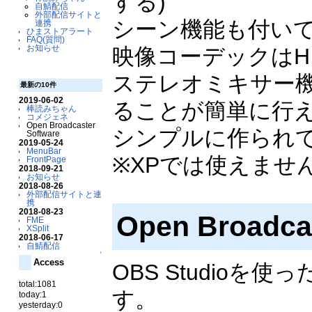
する)
自鯖配信
外部配信サイトと
シーン機能も付い
連携
ひまストアラート
FAQ(質問)
お知らせ
映像コーデックはH
ステレオミキサー機
最新の10件
2019-06-02
ることが簡単に行
棒読みちゃん
コメジェネ
Open Broadcaster
シンプルに作られ
Software
2019-05-24
MenuBar
※XPでは使えません
FrontPage
2018-09-21
お知らせ
2018-08-26
外部配信サイトと連
携
2018-08-23
Open Broadc
FME
XSplit
2018-06-17
自鯖配信
↑
Access
OBS Studio
total:1081
す。
today:1
yesterday:0